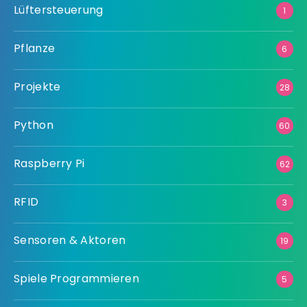
Lüftersteuerung
1
Pflanze
6
Projekte
28
Python
60
Raspberry Pi
62
RFID
3
Sensoren & Aktoren
19
Spiele Programmieren
5