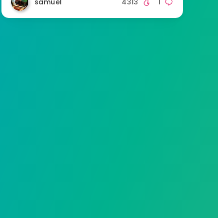
samuel
4313
1