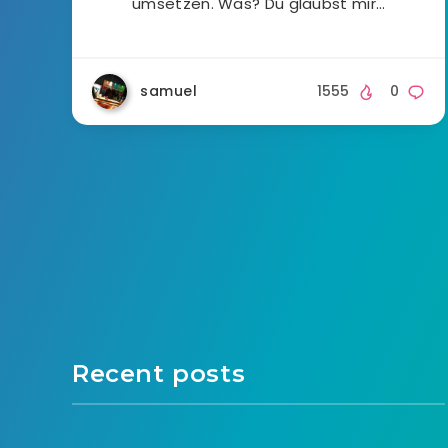
umsetzen. Was? Du glaubst mir…
samuel
1555
0
Recent posts