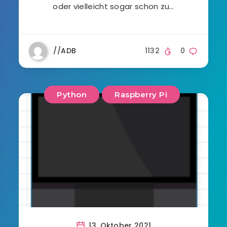
oder vielleicht sogar schon zu…
//ADB
1132
0
Python
Raspberry Pi
13. Oktober 2021