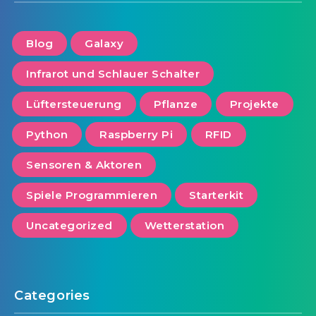
Blog
Galaxy
Infrarot und Schlauer Schalter
Lüftersteuerung
Pflanze
Projekte
Python
Raspberry Pi
RFID
Sensoren & Aktoren
Spiele Programmieren
Starterkit
Uncategorized
Wetterstation
Categories