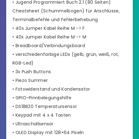
• Jugend Programmiert Buch 2.1 (80 Seiten)
Cheatsheet (Schummelbogen) für Anschlüsse,
Terminalbefehle und Fehlerbehebung
• 40x Jumper Kabel Reihe M -> F
• 40x Jumper Kabel Reihe M -> M
• Breadboard/Verbindungsboard
• verschiedenfarbige LEDs (gelb, grün, weiß, rot,
RGB-Led)
• 3x Push Buttons
• Piezo Summer
• Fotowiderstand und Kondensator
• GPIO-Pinnbelegungshilfe
• DS18B20 Temperatursensor
• Keypad mit 4 x 4 Tasten
• Ultraschallsensor
• OLED Display mit 128×64 Pixeln