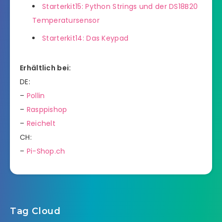
Starterkit15: Python Strings und der DS18B20
Temperatursensor
Starterkit14: Das Keypad
Erhältlich bei:
DE:
–
Pollin
–
Rasppishop
–
Reichelt
CH:
–
Pi-Shop.ch
Tag Cloud