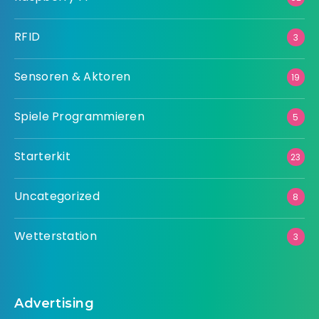
RFID
3
Sensoren & Aktoren
19
Spiele Programmieren
5
Starterkit
23
Uncategorized
8
Wetterstation
3
Advertising