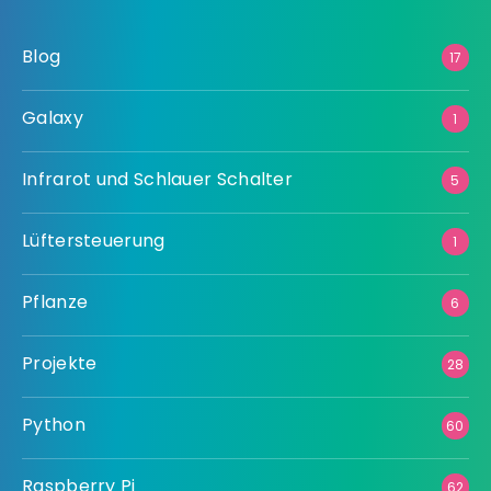
Blog
17
Galaxy
1
Infrarot und Schlauer Schalter
5
Lüftersteuerung
1
Pflanze
6
Projekte
28
Python
60
Raspberry Pi
62