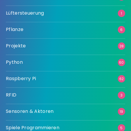
Lüftersteuerung
1
Pflanze
6
Projekte
28
Python
60
Raspberry Pi
62
RFID
3
Sensoren & Aktoren
19
Spiele Programmieren
5