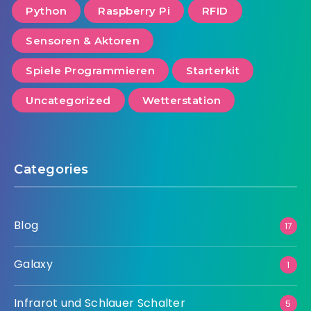
Python
Raspberry Pi
RFID
Sensoren & Aktoren
Spiele Programmieren
Starterkit
Uncategorized
Wetterstation
Categories
Blog
17
Galaxy
1
Infrarot und Schlauer Schalter
5