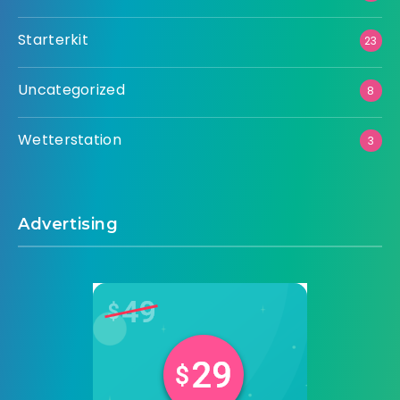
Starterkit
23
Uncategorized
8
Wetterstation
3
Advertising