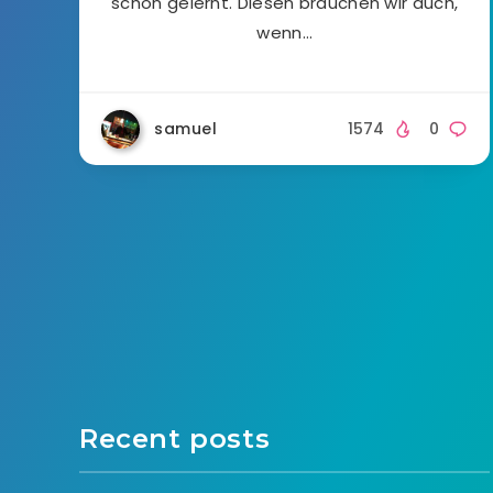
schon gelernt. Diesen brauchen wir auch,
wenn…
samuel
1574
0
Recent posts