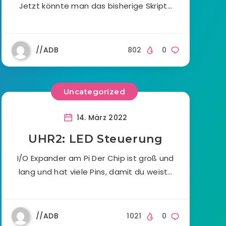
Jetzt könnte man das bisherige Skript…
//ADB
802
0
Uncategorized
14. März 2022
UHR2: LED Steuerung
I/O Expander am Pi Der Chip ist groß und
lang und hat viele Pins, damit du weist…
//ADB
1021
0