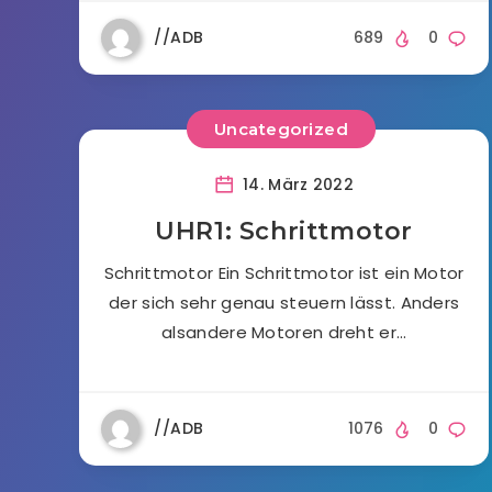
//ADB
689
0
Uncategorized
14. März 2022
UHR1: Schrittmotor
Schrittmotor Ein Schrittmotor ist ein Motor
der sich sehr genau steuern lässt. Anders
alsandere Motoren dreht er…
//ADB
1076
0