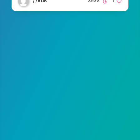
//ADB
3938
1