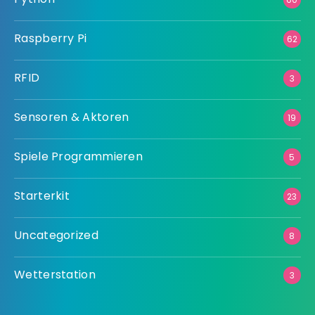
Raspberry Pi
62
RFID
3
Sensoren & Aktoren
19
Spiele Programmieren
5
Starterkit
23
Uncategorized
8
Wetterstation
3