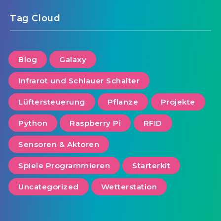
Tag Cloud
Blog
Galaxy
Infrarot und Schlauer Schalter
Lüftersteuerung
Pflanze
Projekte
Python
Raspberry Pi
RFID
Sensoren & Aktoren
Spiele Programmieren
Starterkit
Uncategorized
Wetterstation