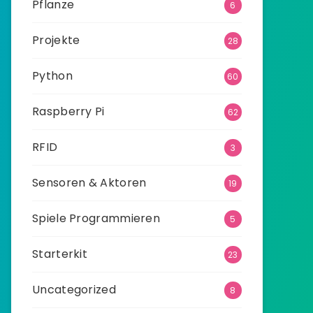
Pflanze
6
Projekte
28
Python
60
Raspberry Pi
62
RFID
3
Sensoren & Aktoren
19
Spiele Programmieren
5
Starterkit
23
Uncategorized
8