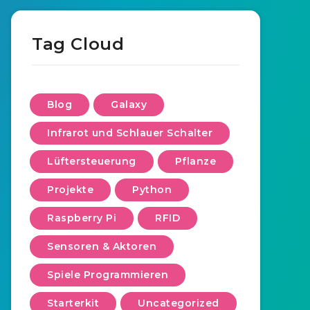
Tag Cloud
Blog
Galaxy
Infrarot und Schlauer Schalter
Lüftersteuerung
Pflanze
Projekte
Python
Raspberry Pi
RFID
Sensoren & Aktoren
Spiele Programmieren
Starterkit
Uncategorized