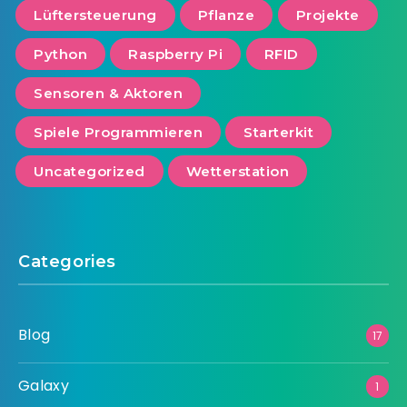
Lüftersteuerung
Pflanze
Projekte
Python
Raspberry Pi
RFID
Sensoren & Aktoren
Spiele Programmieren
Starterkit
Uncategorized
Wetterstation
Categories
Blog
17
Galaxy
1