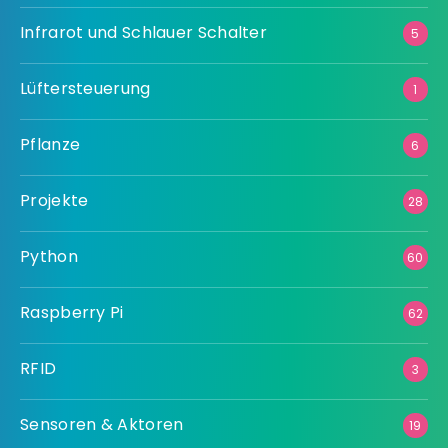
Infrarot und Schlauer Schalter
5
Lüftersteuerung
1
Pflanze
6
Projekte
28
Python
60
Raspberry Pi
62
RFID
3
Sensoren & Aktoren
19