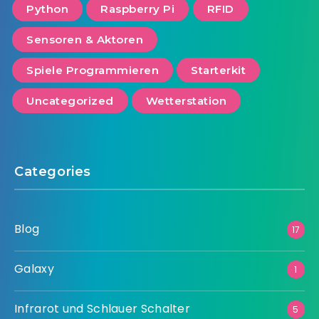
Python
Raspberry Pi
RFID
Sensoren & Aktoren
Spiele Programmieren
Starterkit
Uncategorized
Wetterstation
Categories
Blog
17
Galaxy
1
Infrarot und Schlauer Schalter
5