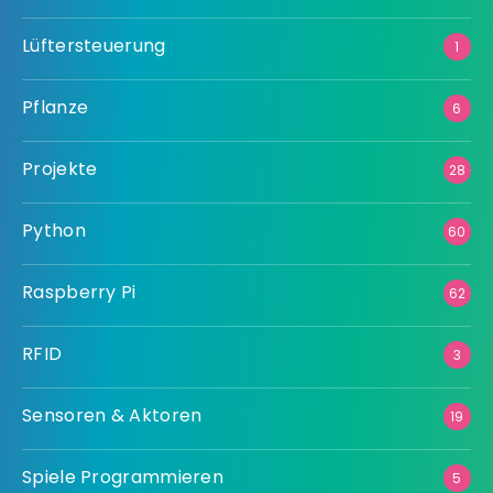
Lüftersteuerung
1
Pflanze
6
Projekte
28
Python
60
Raspberry Pi
62
RFID
3
Sensoren & Aktoren
19
Spiele Programmieren
5